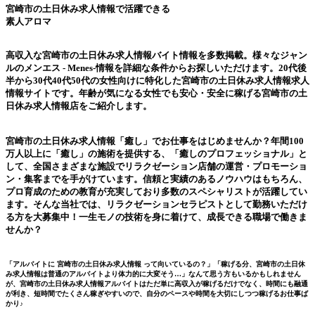
宮崎市の土日休み求人情報
で活躍できる
素人アロマ
高収入な宮崎市の土日休み求人情報バイト情報を多数掲載。様々なジャン
ルの
メンエス - Menes-
情報を詳細な条件からお探しいただけます。20代後
半から30代40代50代の女性向けに特化した
宮崎市の土日休み求人情報
求人
情報サイトです。年齢が気になる女性でも安心・安全に稼げる宮崎市の土
日休み求人情報店をご紹介します。
宮崎市の土日休み求人情報
「癒し」でお仕事をはじめませんか？年間100
万人以上に「癒し」の施術を提供する、「癒しのプロフェッショナル」と
して、全国さまざまな施設でリラクゼーション店舗の運営・プロモーショ
ン・集客までを手がけています。信頼と実績のあるノウハウはもちろん、
プロ育成のための教育が充実しており多数のスペシャリストが活躍してい
ます。そんな当社では、リラクゼーションセラピストとして勤務いただけ
る方を大募集中！一生モノの技術を身に着けて、成長できる職場で働きま
せんか？
「アルバイトに
宮崎市の土日休み求人情報
って向いているの？」「稼げる分、宮崎市の土日休
み求人情報は普通のアルバイトより体力的に大変そう…」なんて思う方もいるかもしれません
が、宮崎市の土日休み求人情報アルバイトはただ単に高収入が稼げるだけでなく、時間にも融通
が利き、短時間でたくさん稼ぎやすいので、自分のペースや時間を大切にしつつ稼げるお仕事ば
かり♪