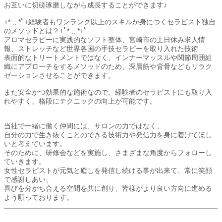
お互いに切磋琢磨しながら成長することができます♪
+*:;;:*ﾟ+経験者もワンランク以上のスキルが身につくセラピスト独自
のメソッドとは？+ﾟ*:;;:*+ﾟ
アロマセラピーに実践的なソフト整体、宮崎市の土日休み求人情
報、ストレッチなど世界各国の手技セラピーを取り入れた技術
表面的なトリートメントではなく、インナーマッスルや関節周囲組
織にアプローチをするメソッドのため、深層筋や背骨などもリラク
ゼーションさせることができます。
また安全かつ効果的な施術なので、経験者のセラピストにも取り入
れやすく、格段にテクニックの向上が可能です。
当社で一緒に働く仲間には、サロンの力ではなく、
自分の力で生き抜くことのできる技術力や発信力を身に着けてほし
いと考えています。
そのために、研修会などを実施し、さまざまな角度からフォローし
ていきます。
女性セラピストが元気と癒しを発信し続ける事が出来て、常に笑顔
で感謝しあい、
喜びを分かち合える空間を共に創り、皆様がより良い方向に進める
よう願っております。