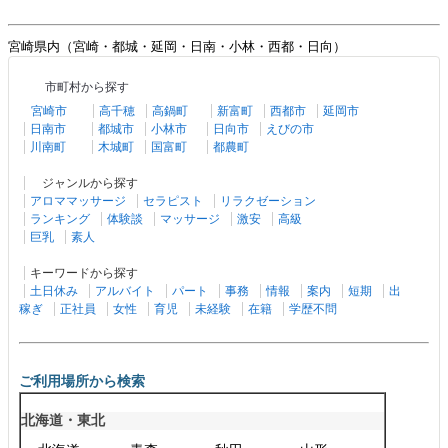
宮崎県内（宮崎・都城・延岡・日南・小林・西都・日向）
市町村から探す
宮崎市
高千穂
高鍋町
新富町
西都市
延岡市
日南市
都城市
小林市
日向市
えびの市
川南町
木城町
国富町
都農町
ジャンルから探す
アロママッサージ
セラピスト
リラクゼーション
ランキング
体験談
マッサージ
激安
高級
巨乳
素人
キーワードから探す
土日休み
アルバイト
パート
事務
情報
案内
短期
出
稼ぎ
正社員
女性
育児
未経験
在籍
学歴不問
ご利用場所から検索
北海道・東北