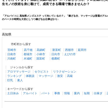
生モノの技術を身に着けて、成長できる職場で働きませんか？
「アルバイトに
高知県メンズエステ
って向いているの？」「稼げる分、マッサージは普通のアル
のペースや時間を大切にしつつ稼げるお仕事ばかり♪
高知県
市町村から探す
宮崎市
高千穂
高鍋町
新富町
西都市
延岡市
日南市
都城市
小林市
日向市
えびの市
川南町
木城町
国富町
都農町
ジャンルから探す
アロママッサージ
セラピスト
リラクゼーション
ランキング
体験談
マッサージ
激安
高級
巨乳
素人
キーワードから探す
土日休み
アルバイト
パート
事務
情報
案内
短期
出稼ぎ