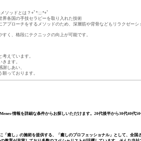
ッドとは？+ﾟ*:;;:*+ﾟ
世界各国の手技セラピーを取り入れた技術
にアプローチをするメソッドのため、深層筋や背骨などもリラクゼーシ
やすく、格段にテクニックの向上が可能です。
と考えています。
いきます。
感謝しあい、
よう願っております。
enes-
情報を詳細な条件からお探しいただけます。20代後半から30代40代5
上に「癒し」の施術を提供する、「癒しのプロフェッショナル」として、全国
めの教育が充実しており多数のスペシャリストが活躍しています。そんな当社