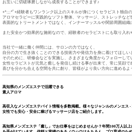
お互いに切磋琢磨しながら成長することができます♪
+*:;;:*ﾟ+経験者もワンランク以上のスキルが身につくセラピスト独自のメソ
アロマセラピーに実践的なソフト整体、マッサージ、ストレッチなど
表面的なトリートメントではなく、インナーマッスルや関節周囲組織
また安全かつ効果的な施術なので、経験者のセラピストにも取り入れ
当社で一緒に働く仲間には、サロンの力ではなく、
自分の力で生き抜くことのできる技術力や発信力を身に着けてほしい
そのために、研修会などを実施し、さまざまな角度からフォローして
女性セラピストが元気と癒しを発信し続ける事が出来て、常に笑顔で
喜びを分かち合える空間を共に創り、皆様がより良い方向に進める
高知県のメンズエステ
で活躍できる
素人アロマ
高収入なメンズエステバイト情報を多数掲載。様々なジャンルの
メンエス - M
女性でも安心・安全に稼げるマッサージ店をご紹介します。
高知県メンズエステ
「癒し」でお仕事をはじめませんか？年間100万人以
を手がけています。信頼と実績のあるノウハウはもちろん、プロ育成のた