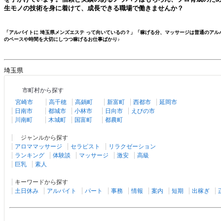
生モノの技術を身に着けて、成長できる職場で働きませんか？
「アルバイトに
埼玉県メンズエステ
って向いているの？」「稼げる分、マッサージは普通のアル
のペースや時間を大切にしつつ稼げるお仕事ばかり♪
埼玉県
市町村から探す
宮崎市
高千穂
高鍋町
新富町
西都市
延岡市
日南市
都城市
小林市
日向市
えびの市
川南町
木城町
国富町
都農町
ジャンルから探す
アロママッサージ
セラピスト
リラクゼーション
ランキング
体験談
マッサージ
激安
高級
巨乳
素人
キーワードから探す
土日休み
アルバイト
パート
事務
情報
案内
短期
出稼ぎ