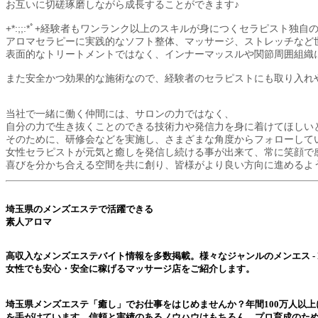
お互いに切磋琢磨しながら成長することができます♪
+*:;;:*ﾟ+経験者もワンランク以上のスキルが身につくセラピスト独自のメソ
アロマセラピーに実践的なソフト整体、マッサージ、ストレッチなど
表面的なトリートメントではなく、インナーマッスルや関節周囲組織
また安全かつ効果的な施術なので、経験者のセラピストにも取り入れ
当社で一緒に働く仲間には、サロンの力ではなく、
自分の力で生き抜くことのできる技術力や発信力を身に着けてほしい
そのために、研修会などを実施し、さまざまな角度からフォローして
女性セラピストが元気と癒しを発信し続ける事が出来て、常に笑顔で
喜びを分かち合える空間を共に創り、皆様がより良い方向に進める
埼玉県のメンズエステ
で活躍できる
素人アロマ
高収入なメンズエステバイト情報を多数掲載。様々なジャンルの
メンエス - M
女性でも安心・安全に稼げるマッサージ店をご紹介します。
埼玉県メンズエステ
「癒し」でお仕事をはじめませんか？年間100万人以
を手がけています。信頼と実績のあるノウハウはもちろん、プロ育成のた