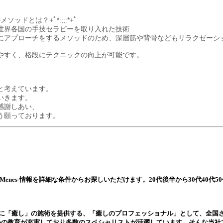
ッドとは？+ﾟ*:;;:*+ﾟ
世界各国の手技セラピーを取り入れた技術
にアプローチをするメソッドのため、深層筋や背骨などもリラクゼーシ
やすく、格段にテクニックの向上が可能です。
と考えています。
いきます。
感謝しあい、
よう願っております。
enes-
情報を詳細な条件からお探しいただけます。20代後半から30代40代5
上に「癒し」の施術を提供する、「癒しのプロフェッショナル」として、全国
めの教育が充実しており多数のスペシャリストが活躍しています。そんな当社