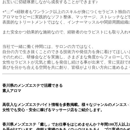
お互いに切磋琢磨しながら成長することができます♪
+*:;;:*ﾟ+経験者もワンランク以上のスキルが身につくセラピスト独自のメソ
アロマセラピーに実践的なソフト整体、マッサージ、ストレッチなど
表面的なトリートメントではなく、インナーマッスルや関節周囲組織
また安全かつ効果的な施術なので、経験者のセラピストにも取り入れ
当社で一緒に働く仲間には、サロンの力ではなく、
自分の力で生き抜くことのできる技術力や発信力を身に着けてほしい
そのために、研修会などを実施し、さまざまな角度からフォローして
女性セラピストが元気と癒しを発信し続ける事が出来て、常に笑顔で
喜びを分かち合える空間を共に創り、皆様がより良い方向に進める
香川県のメンズエステ
で活躍できる
素人アロマ
高収入なメンズエステバイト情報を多数掲載。様々なジャンルの
メンエス - M
女性でも安心・安全に稼げるマッサージ店をご紹介します。
香川県メンズエステ
「癒し」でお仕事をはじめませんか？年間100万人以
を手がけています。信頼と実績のあるノウハウはもちろん、プロ育成のた