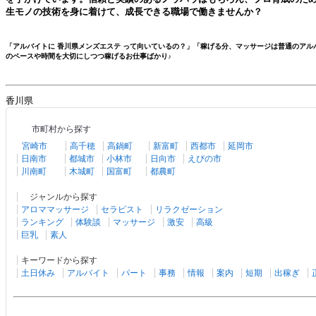
生モノの技術を身に着けて、成長できる職場で働きませんか？
「アルバイトに
香川県メンズエステ
って向いているの？」「稼げる分、マッサージは普通のアル
のペースや時間を大切にしつつ稼げるお仕事ばかり♪
香川県
市町村から探す
宮崎市
高千穂
高鍋町
新富町
西都市
延岡市
日南市
都城市
小林市
日向市
えびの市
川南町
木城町
国富町
都農町
ジャンルから探す
アロママッサージ
セラピスト
リラクゼーション
ランキング
体験談
マッサージ
激安
高級
巨乳
素人
キーワードから探す
土日休み
アルバイト
パート
事務
情報
案内
短期
出稼ぎ