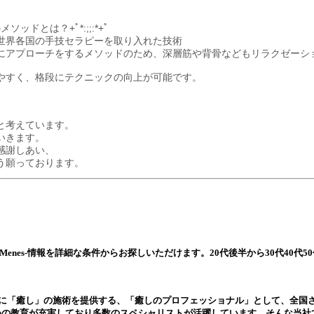
ッドとは？+ﾟ*:;;:*+ﾟ
世界各国の手技セラピーを取り入れた技術
にアプローチをするメソッドのため、深層筋や背骨などもリラクゼーシ
やすく、格段にテクニックの向上が可能です。
と考えています。
いきます。
感謝しあい、
よう願っております。
enes-
情報を詳細な条件からお探しいただけます。20代後半から30代40代5
上に「癒し」の施術を提供する、「癒しのプロフェッショナル」として、全国
めの教育が充実しており多数のスペシャリストが活躍しています。そんな当社