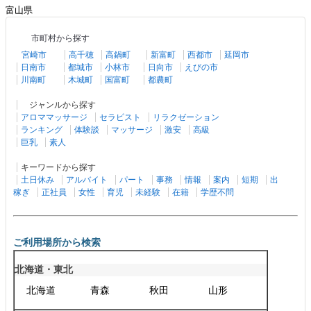
富山県
市町村から探す
宮崎市
高千穂
高鍋町
新富町
西都市
延岡市
日南市
都城市
小林市
日向市
えびの市
川南町
木城町
国富町
都農町
ジャンルから探す
アロママッサージ
セラピスト
リラクゼーション
ランキング
体験談
マッサージ
激安
高級
巨乳
素人
キーワードから探す
土日休み
アルバイト
パート
事務
情報
案内
短期
出
稼ぎ
正社員
女性
育児
未経験
在籍
学歴不問
ご利用場所から検索
北海道・東北
北海道
青森
秋田
山形