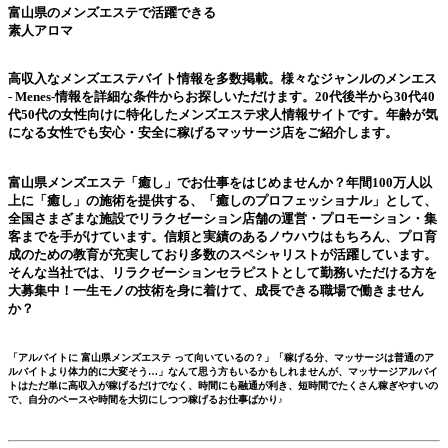
富山県のメンズエステ
で活躍できる
素人アロマ
高収入なメンズエステバイト情報を多数掲載。様々なジャンルの
メンエス
- Menes-
情報を詳細な条件からお探しいただけます。20代後半から30代40
代50代の女性向けに特化した
メンズエステ
求人情報サイトです。年齢が気
になる女性でも安心・安全に稼げるマッサージ店をご紹介します。
富山県メンズエステ
「癒し」でお仕事をはじめませんか？年間100万人以
上に「癒し」の施術を提供する、「癒しのプロフェッショナル」として、
全国さまざまな施設でリラクゼーション店舗の運営・プロモーション・集
客までを手がけています。信頼と実績のあるノウハウはもちろん、プロ育
成のための教育が充実しており多数のスペシャリストが活躍しています。
そんな当社では、リラクゼーションセラピストとして勤務いただける方を
大募集中！一生モノの技術を身に着けて、成長できる職場で働きません
か？
「アルバイトに
富山県メンズエステ
って向いているの？」「稼げる分、マッサージは普通のア
ルバイトより体力的に大変そう…」なんて思う方もいるかもしれませんが、マッサージアルバイ
トはただ単に高収入が稼げるだけでなく、時間にも融通が利き、短時間でたくさん稼ぎやすいの
で、自分のペースや時間を大切にしつつ稼げるお仕事ばかり♪