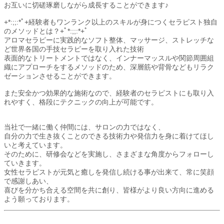
お互いに切磋琢磨しながら成長することができます♪
+*:;;:*ﾟ+経験者もワンランク以上のスキルが身につくセラピスト独自
のメソッドとは？+ﾟ*:;;:*+ﾟ
アロマセラピーに実践的なソフト整体、マッサージ、ストレッチな
ど世界各国の手技セラピーを取り入れた技術
表面的なトリートメントではなく、インナーマッスルや関節周囲組
織にアプローチをするメソッドのため、深層筋や背骨などもリラク
ゼーションさせることができます。
また安全かつ効果的な施術なので、経験者のセラピストにも取り入
れやすく、格段にテクニックの向上が可能です。
当社で一緒に働く仲間には、サロンの力ではなく、
自分の力で生き抜くことのできる技術力や発信力を身に着けてほし
いと考えています。
そのために、研修会などを実施し、さまざまな角度からフォローし
ていきます。
女性セラピストが元気と癒しを発信し続ける事が出来て、常に笑顔
で感謝しあい、
喜びを分かち合える空間を共に創り、皆様がより良い方向に進める
よう願っております。