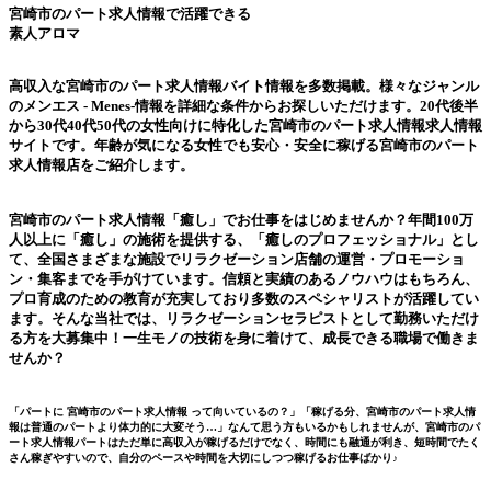
宮崎市のパート求人情報
で活躍できる
素人アロマ
高収入な宮崎市のパート求人情報バイト情報を多数掲載。様々なジャンル
の
メンエス - Menes-
情報を詳細な条件からお探しいただけます。20代後半
から30代40代50代の女性向けに特化した
宮崎市のパート求人情報
求人情報
サイトです。年齢が気になる女性でも安心・安全に稼げる宮崎市のパート
求人情報店をご紹介します。
宮崎市のパート求人情報
「癒し」でお仕事をはじめませんか？年間100万
人以上に「癒し」の施術を提供する、「癒しのプロフェッショナル」とし
て、全国さまざまな施設でリラクゼーション店舗の運営・プロモーショ
ン・集客までを手がけています。信頼と実績のあるノウハウはもちろん、
プロ育成のための教育が充実しており多数のスペシャリストが活躍してい
ます。そんな当社では、リラクゼーションセラピストとして勤務いただけ
る方を大募集中！一生モノの技術を身に着けて、成長できる職場で働きま
せんか？
「パートに
宮崎市のパート求人情報
って向いているの？」「稼げる分、宮崎市のパート求人情
報は普通のパートより体力的に大変そう…」なんて思う方もいるかもしれませんが、宮崎市のパ
ート求人情報パートはただ単に高収入が稼げるだけでなく、時間にも融通が利き、短時間でたく
さん稼ぎやすいので、自分のペースや時間を大切にしつつ稼げるお仕事ばかり♪