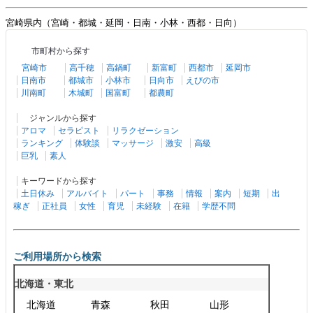
宮崎県内（宮崎・都城・延岡・日南・小林・西都・日向）
市町村から探す
宮崎市
高千穂
高鍋町
新富町
西都市
延岡市
日南市
都城市
小林市
日向市
えびの市
川南町
木城町
国富町
都農町
ジャンルから探す
アロマ
セラピスト
リラクゼーション
ランキング
体験談
マッサージ
激安
高級
巨乳
素人
キーワードから探す
土日休み
アルバイト
パート
事務
情報
案内
短期
出
稼ぎ
正社員
女性
育児
未経験
在籍
学歴不問
ご利用場所から検索
北海道・東北
北海道
青森
秋田
山形