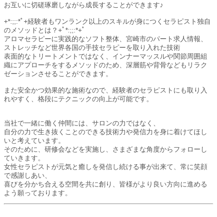
お互いに切磋琢磨しながら成長することができます♪
+*:;;:*ﾟ+経験者もワンランク以上のスキルが身につくセラピスト独自
のメソッドとは？+ﾟ*:;;:*+ﾟ
アロマセラピーに実践的なソフト整体、宮崎市のパート求人情報、
ストレッチなど世界各国の手技セラピーを取り入れた技術
表面的なトリートメントではなく、インナーマッスルや関節周囲組
織にアプローチをするメソッドのため、深層筋や背骨などもリラク
ゼーションさせることができます。
また安全かつ効果的な施術なので、経験者のセラピストにも取り入
れやすく、格段にテクニックの向上が可能です。
当社で一緒に働く仲間には、サロンの力ではなく、
自分の力で生き抜くことのできる技術力や発信力を身に着けてほし
いと考えています。
そのために、研修会などを実施し、さまざまな角度からフォローし
ていきます。
女性セラピストが元気と癒しを発信し続ける事が出来て、常に笑顔
で感謝しあい、
喜びを分かち合える空間を共に創り、皆様がより良い方向に進める
よう願っております。